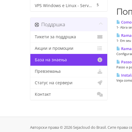
5
VPS Windows e Linux - Servidores
Поп
Como e
Поддршка
1- Abra se
Ramal 
Тикети за поддршка
1- Em seu
Акции и промоции
Ramal 
Configura
База на знаења
Passo 
Passo a pa
Превземања
Instal
Veja como
Статус на сервери
Контакт
Авторски права © 2026 Sejacloud do Brasil. Сите права с