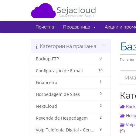
Почетна
Продавница
Акции и пром
Ба
Категории на прашања
0
Backup FTP
Почетна
16
Configuração de E-mail
1
Financeiro
Кат
0
Hospedagem de Sites
2
NextCloud
Backu
Hospe
2
Revenda de Hospedagem
Voip 
9
Voip Telefonia Digital - Central VoiP
(9)