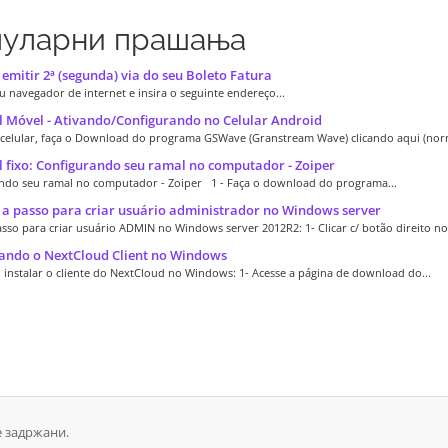
уларни прашања
mitir 2ª (segunda) via do seu Boleto Fatura
u navegador de internet e insira o seguinte endereço...
Móvel - Ativando/Configurando no Celular Android
 celular, faça o Download do programa GSWave (Granstream Wave) clicando aqui (norm
fixo: Configurando seu ramal no computador - Zoiper
ndo seu ramal no computador - Zoiper 1 - Faça o download do programa...
a passo para criar usuário administrador no Windows server
sso para criar usuário ADMIN no Windows server 2012R2: 1- Clicar c/ botão direito no.
ando o NextCloud Client no Windows
 instalar o cliente do NextCloud no Windows: 1- Acesse a página de download do...
е задржани.