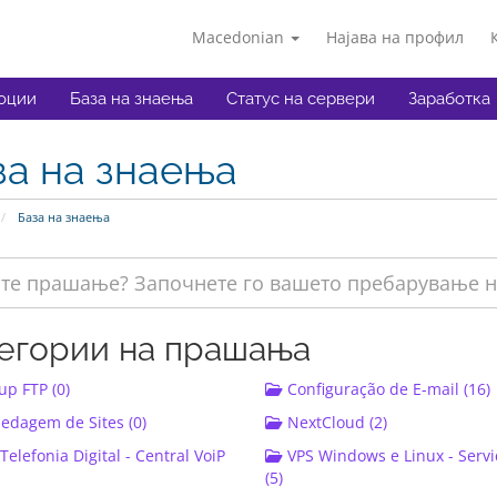
Macedonian
Најава на профил
оции
База на знаења
Статус на сервери
Заработка
за на знаења
База на знаења
егории на прашања
p FTP (0)
Configuração de E-mail (16)
dagem de Sites (0)
NextCloud (2)
Telefonia Digital - Central VoiP
VPS Windows e Linux - Serv
(5)