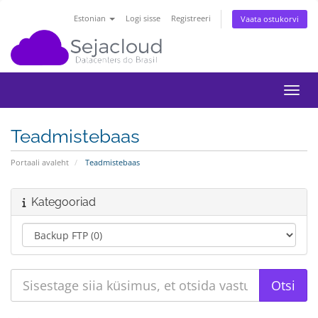
Estonian
Logi sisse
Registreeri
Vaata ostukorvi
Lülit
Teadmistebaas
Portaali avaleht
Teadmistebaas
Kategooriad