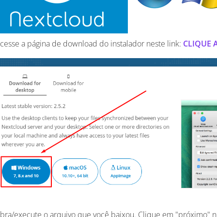
Acesse a página de download do instalador neste link:
CLIQUE 
bra/execute o arquivo que você baixou. Clique em "próximo" nes