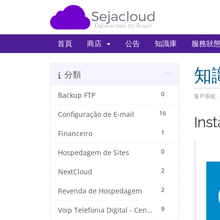
首頁
商店
公告
知識庫
服務狀
知
分類
0
Backup FTP
客戶系統
16
Configuração de E-mail
Ins
1
Financeiro
0
Hospedagem de Sites
2
NextCloud
2
Revenda de Hospedagem
9
Voip Telefonia Digital - Central VoiP