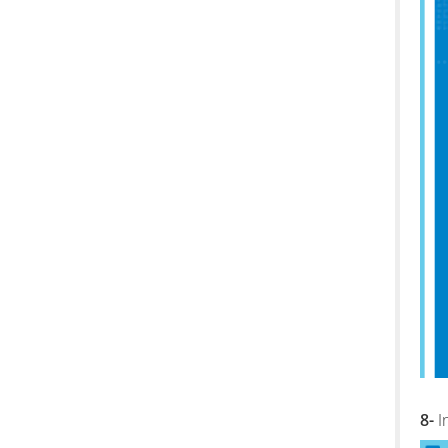
8-
In