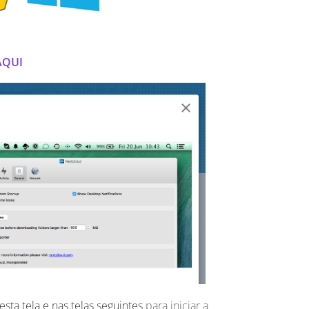
AQUI
ta tela e nas telas seguintes
para iniciar a