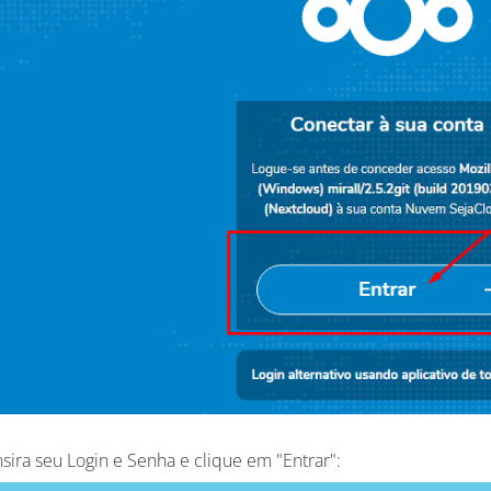
sira seu Login e Senha e clique em "Entrar":