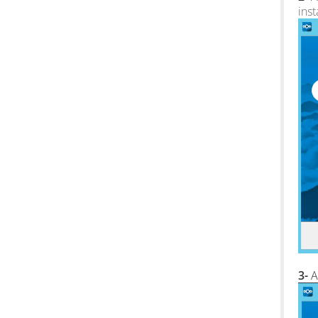
inst
3-
A