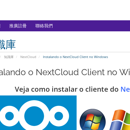
態
推廣註冊
聯絡我們
識庫
知識庫
NextCloud
Instalando o NextCloud Client no Windows
talando o NextCloud Client no 
Veja como instalar o cliente do
Ne