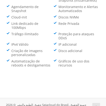
Snapshot (instantâneos)
Agendamento de
Monitoramento e Alertas
Snapshot
Automatizados
Cloud-init
Discos NVMe
Link dedicado de
Rede Privada
100Mbps
Tráfego ilimitado
Proteção para ataques
DDoS
IPv4 Válido
IP adicional
Criação de imagens
Disco adicional
personalizadas
Automatização de
Gráficos de uso dos
reboots e desligamentos
recursos
حقوق الطبع والنشر © 2026 Sejacloud do Brasil. جميع الحقوق